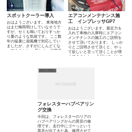
スポットクーラー導入
エアコンメンテナンス施
工 インプレッサGP7
おはようございます。 東海地方
はまだ梅雨明けしていなそうで
おはようございます。最近力を
すが、セミも鳴いておりすっか
入れて車検の入庫時にエアコン
り夏のような気候です。 ここ数
メンテナンスの施工のご説明を
年の猛暑に扇風機で対応してい
させて頂いております。 しっか
ましたが、さすがにしんどくな
りとご説明させて頂くと、やっ
ってきました。 新しく、従業員
て欲しいと言って頂くことが増
も入ったことから、...
えてきました。 今回はスバルの
インプレッサに施工させて頂...
スナップオン
フォレスターハブベアリン
グ交換
今回は、フォレスターのリアの
ハブベアリングからの異音の修
理です。走行中にゴーっという
異音が出てきた為、修理させて