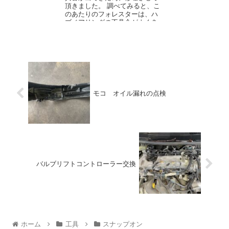
頂きました。 調べてみると、こ
のあたりのフォレスターは、ハ
ブベアリングの不具合がよくあ
るようです。 今回は、新品の...
モコ オイル漏れの点検
バルブリフトコントローラー交換
ホーム
工具
スナップオン