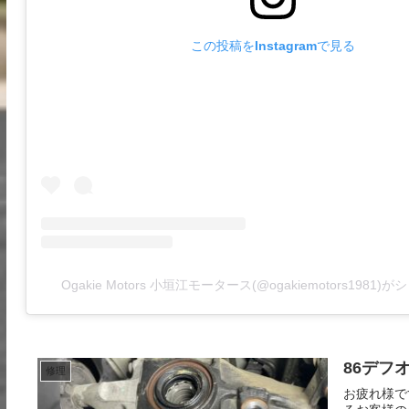
この投稿をInstagramで見る
Ogakie Motors 小垣江モータース(@ogakiemotors1981
86デフ
修理
お疲れ様で