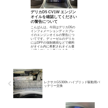
デリカD5 CV1W エンジン
オイルを確認してください
の警告について
こんばんは。今回はデリカD5の
インフォメーションディスプレ
イのエンジンオイルの警告につ
いてです。ディーゼルのデリカ
にはDPFの強制燃焼などで燃料
がオイル内に希釈されオイル量
が増えてしまう事がある為、オ
イル量が規定量を超えた時にメ
ーター内に...
レクサスGS300h ハイブリッド駆動用バ
ッテリー交換