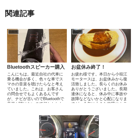
関連記事
自動車
自動車
Bluetoothスピーカー購入
お盆休み終了！
こんにちは。最近自社の代車に
お疲れ様です。本日から小垣江
乗る機会が多く、色々な車でス
モータースは、お盆休みから復
マホの音楽を聴けたらなと考え
活致しました。長らくのお休み
ていました。これは、お客さん
ありがとうございました。長期
の問合せでもよくあるんです
連休になると、休み中に事故や
が、ナビが古いのでBluetoothで
故障などないかと心配になりま
音楽が聴けないので何とかした
すが、今年は大きな故障やトラ
い。今の時代、CDや、SDに入れ
ブルなどはなくほっと一安心で
た...
す。 ハ...
修理