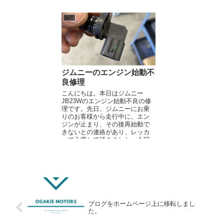
か、デッキ...
10%OFFとなります。 軽自動車
ですと、...
修理
ジムニーのエンジン始動不
良修理
こんにちは。本日はジムニー
JB23Wのエンジン始動不良の修
理です。先日、ジムニーにお乗
りのお客様から走行中に、エン
ジンが止まり、その後再始動で
きないとの連絡があり、レッカ
ーで入庫して頂きました。今回
は自動車保険のレッカーサービ
スを利用して...
ブログをホームページ上に移転しまし
た。