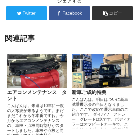
シェアする
Twitter
Facebook
コピー
関連記事
スナップオン
自動車
エアコンメンテナンス タ
新車ご成約特典
ント
こんばんは。明日はついに新車
試乗展示会の当日となりまし
こんばんは。来週は10年に一度
た。ここで改めて展示車両のご
の大寒波が来るようです。まだ
紹介です。 ダイハツ アトレ
まだこれから冬本番ですね。今
ー グレードはXです。ボディカ
月からエアコンメンテナンス
ラーはオフビートカーキで、こ
の、車検・点検同時割りがスタ
ちらはハイゼットカーゴには設
ートしました。車検や点検と同
定がなく、こちらのアトレー
時に施工すると基本料金