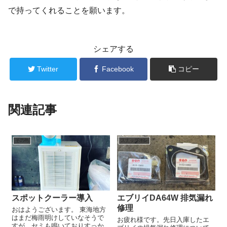
で持ってくれることを願います。
シェアする
Twitter
Facebook
コピー
関連記事
その他
スナップオン
スポットクーラー導入
エブリイDA64W 排気漏れ
修理
おはようございます。 東海地方
はまだ梅雨明けしていなそうで
お疲れ様です。先日入庫したエ
すが、セミも鳴いておりすっか